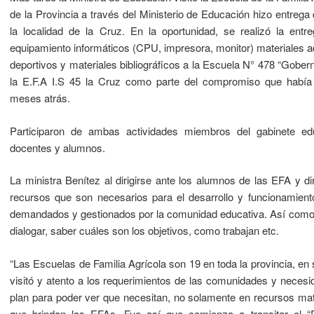
de la Provincia a través del Ministerio de Educación hizo entrega
la localidad de la Cruz. En la oportunidad, se realizó la entre
equipamiento informáticos (CPU, impresora, monitor) materiales ad
deportivos y materiales bibliográficos a la Escuela N° 478 “Gober
la E.F.A I.S 45 la Cruz como parte del compromiso que había
meses atrás.
Participaron de ambas actividades miembros del gabinete educ
docentes y alumnos.
La ministra Benítez al dirigirse ante los alumnos de las EFA y di
recursos que son necesarios para el desarrollo y funcionamient
demandados y gestionados por la comunidad educativa. Así como ta
dialogar, saber cuáles son los objetivos, como trabajan etc.
“Las Escuelas de Familia Agrícola son 19 en toda la provincia, e
visitó y atento a los requerimientos de las comunidades y neces
plan para poder ver que necesitan, no solamente en recursos mat
que brindan las EFAs. Fue así que comienza a transitar el “