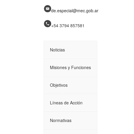
de.especial@mec.gob.ar
+54 3794
857581
Noticias
Misiones y Funciones
Objetivos
Líneas de Acción
Normativas