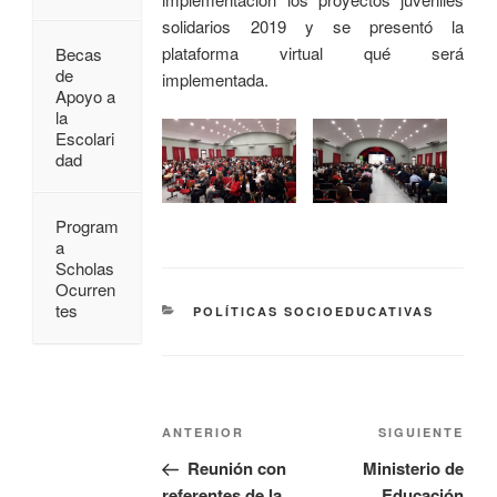
solidarios 2019 y se presentó la
plataforma virtual qué será
Becas
de
implementada.
Apoyo a
la
Escolari
dad
Program
a
Scholas
Ocurren
tes
POLÍTICAS SOCIOEDUCATIVAS
ANTERIOR
SIGUIENTE
Reunión con
Ministerio de
referentes de la
Educación