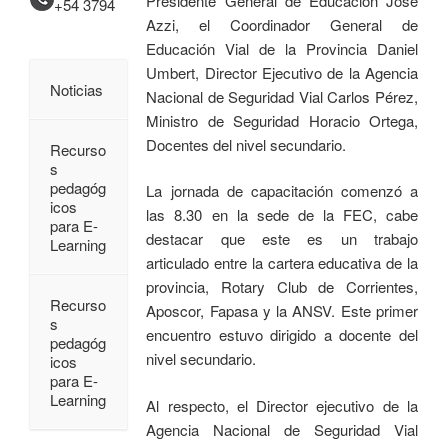
Presidente General de Educación José
+54 3794
Azzi, el Coordinador General de
Educación Vial de la Provincia Daniel
Umbert, Director Ejecutivo de la Agencia
Noticias
Nacional de Seguridad Vial Carlos Pérez,
Ministro de Seguridad Horacio Ortega,
Docentes del nivel secundario.
Recurso
s
pedagóg
La jornada de capacitación comenzó a
icos
las 8.30 en la sede de la FEC, cabe
para E-
destacar que este es un trabajo
Learning
articulado entre la cartera educativa de la
provincia, Rotary Club de Corrientes,
Recurso
Aposcor, Fapasa y la ANSV. Este primer
s
encuentro estuvo dirigido a docente del
pedagóg
nivel secundario.
icos
para E-
Learning
Al respecto, el Director ejecutivo de la
Agencia Nacional de Seguridad Vial