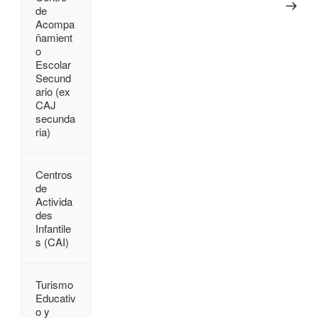
de
Acompa
ñamient
o
Escolar
Secund
ario (ex
CAJ
secunda
ria)
Centros
de
Activida
des
Infantile
s (CAI)
Turismo
Educativ
o y