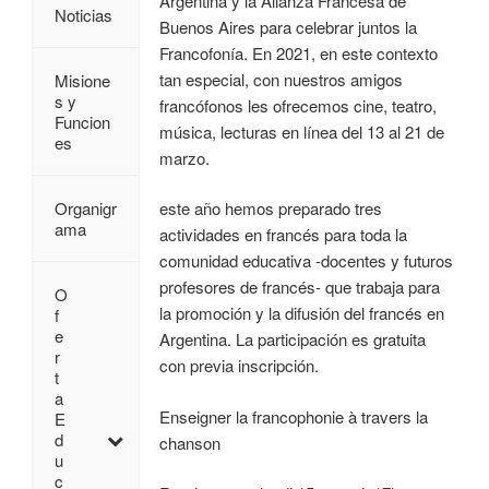
Argentina y la Alianza Francesa de
Noticias
Buenos Aires para celebrar juntos la
Francofonía. En 2021, en este contexto
tan especial, con nuestros amigos
Misione
s y
francófonos les ofrecemos cine, teatro,
Funcion
música, lecturas en línea del 13 al 21 de
es
marzo.
este año hemos preparado tres
Organigr
ama
actividades en francés para toda la
comunidad educativa -docentes y futuros
profesores de francés- que trabaja para
O
la promoción y la difusión del francés en
f
e
Argentina. La participación es gratuita
r
con previa inscripción.
t
a
Enseigner la francophonie à travers la
E
d
chanson
u
c