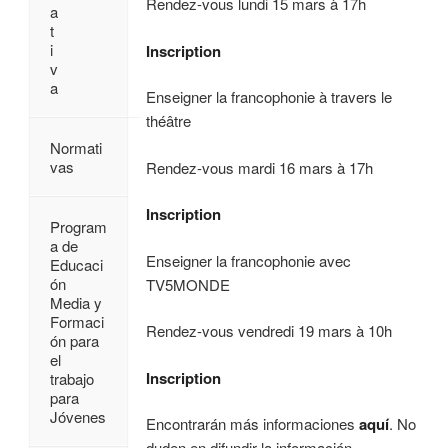
Rendez-vous lundi 15 mars à 17h
a
t
i
Inscription
v
a
Enseigner la francophonie à travers le
théâtre
Normati
vas
Rendez-vous mardi 16 mars à 17h
Inscription
Program
a de
Enseigner la francophonie avec
Educaci
ón
TV5MONDE
Media y
Formaci
Rendez-vous vendredi 19 mars à 10h
ón para
el
Inscription
trabajo
para
Jóvenes
Encontrarán más informaciones
aquí
. No
duden en difundir la información.