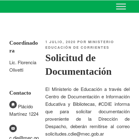
MINISTERIO DE EDUCACIÓN
DE CORRIENTES
1 JULIO, 2020
POR
MINISTERIO
Coordinado
EDUCACIÓN DE CORRIENTES
ra
Solicitud de
Lic. Florencia
Documentación
Olivetti
El Ministerio de Educación a través del
Contacto
Centro de Documentación e Información
Educativa y Bibliotecas, #CDIE informa
Plácido
que para solicitar documentación
Martínez 1224
proveniente de la Dirección de
Despacho, deberán remitirse al correo
solicitudes.cdie@mec.gob.ar
c.die@mec.go