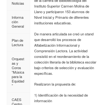
de la carrera de Bibliotecología del
Noticias
Instituto Superior Carmen Molina de
Llano y participaron 153 alumnos de
Nivel Inicial y Primario de diferentes
Informa
ción
instituciones educativas.
General
De manera articulada se creó un stand
que desarrolló los procesos de
Plan de
Lectura
Alfabetización Informacional y
Comprensión Lectora. La actividad
consistió en el reordenamiento de la
Orquest
colección literaria de la biblioteca escolar
as y
bajo criterios de selección y evaluación
Coros
“Música
específicas.
para la
Equidad
Realizaron la propuesta de:
”
1) Identificación de la necesidad de
CAES
información
Centro