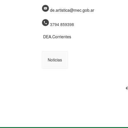
de.artistica@mec.gob.ar
3794 859398
DEA.Corrientes
Noticias