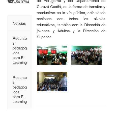
de Perugorría y del Departamento de
+54 3794
Curuzú Cuatiá, en la forma de transitar y
conducirse en la vía pública, articulando
acciones con todos los niveles
Noticias
educativos, también con la Dirección de
jóvenes y Adultos y la Dirección de
Superior.
Recurso
s
pedagóg
icos
para E-
Learning
Recurso
s
pedagóg
icos
para E-
Learning