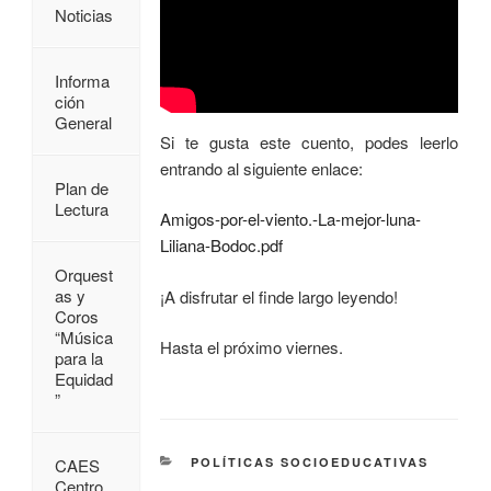
Noticias
Informa
ción
General
Si te gusta este cuento, podes leerlo
entrando al siguiente enlace:
Plan de
Lectura
Amigos-por-el-viento.-La-mejor-luna-
Liliana-Bodoc.pdf
Orquest
as y
¡A disfrutar el finde largo leyendo!
Coros
“Música
Hasta el próximo viernes.
para la
Equidad
”
POLÍTICAS SOCIOEDUCATIVAS
CAES
Centro