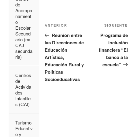
de
Acompa
ñamient
o
ANTERIOR
SIGUIENTE
Escolar
Secund
Reunión entre
Programa de
ario (ex
las Direcciones de
inclusión
CAJ
Educación
financiera “El
secunda
ria)
Artística,
banco a la
Educación Rural y
escuela”
Políticas
Centros
Socioeducativas
de
Activida
des
Infantile
s (CAI)
Turismo
Educativ
o y