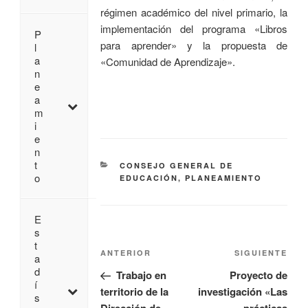
régimen académico del nivel primario, la
implementación del programa «Libros
P
para aprender» y la propuesta de
l
a
«Comunidad de Aprendizaje».
n
e
a
m
i
e
n
t
CONSEJO GENERAL DE
o
EDUCACIÓN
,
PLANEAMIENTO
E
s
t
ANTERIOR
SIGUIENTE
a
d
Trabajo en
Proyecto de
í
territorio de la
investigación «Las
s