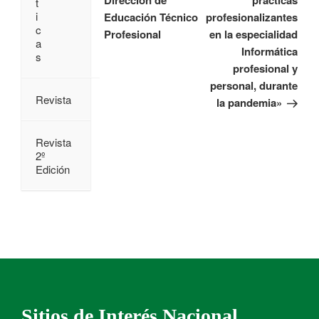
Dirección de
prácticas
t
i
Educación Técnico
profesionalizantes
c
Profesional
en la especialidad
a
Informática
s
profesional y
personal, durante
Revista
la pandemia»
Revista
2º
Edición
Sitios de Interés Nacional