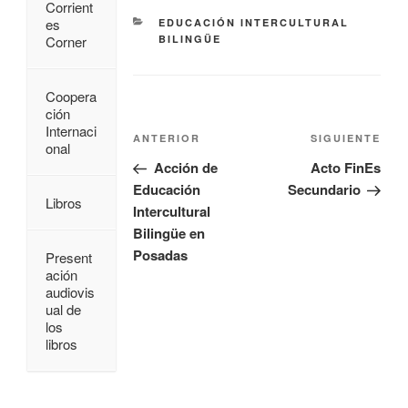
Corrient
es
EDUCACIÓN INTERCULTURAL
BILINGÜE
Corner
Coopera
ción
Internaci
ANTERIOR
SIGUIENTE
onal
Acción de
Acto FinEs
Educación
Secundario
Libros
Intercultural
Bilingüe en
Posadas
Present
ación
audiovis
ual de
los
libros