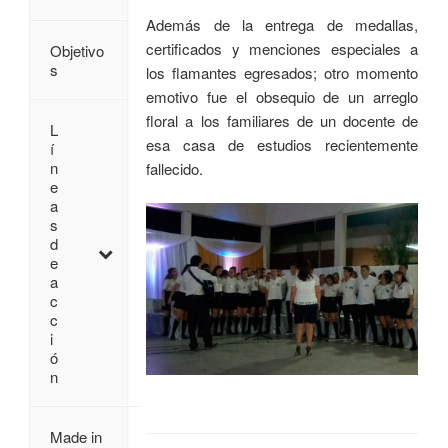
Además de la entrega de medallas,
certificados y menciones especiales a
Objetivo
s
los flamantes egresados; otro momento
emotivo fue el obsequio de un arreglo
floral a los familiares de un docente de
L
esa casa de estudios recientemente
í
n
fallecido.
e
a
s
d
e
a
c
c
i
ó
n
Made in