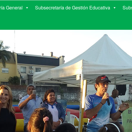
E EDUCACIÓN DE COR
ría General
Subsecretaría de Gestión Educativa
Subs