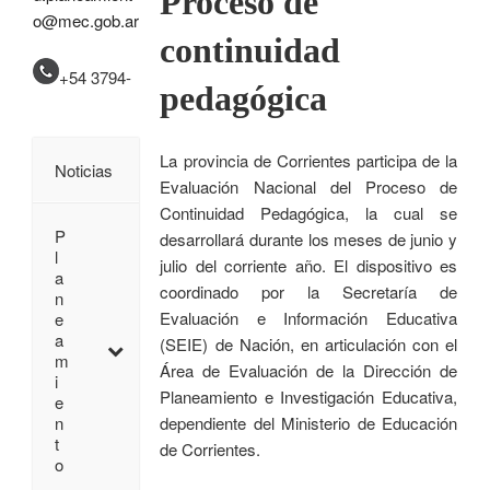
Proceso de
o@mec.gob.ar
continuidad
+54 3794-
pedagógica
La provincia de Corrientes participa de la
Noticias
Evaluación Nacional del Proceso de
Continuidad Pedagógica, la cual se
P
desarrollará durante los meses de junio y
l
julio del corriente año. El dispositivo es
a
coordinado por la Secretaría de
n
Evaluación e Información Educativa
e
a
(SEIE) de Nación, en articulación con el
m
Área de Evaluación de la Dirección de
i
Planeamiento e Investigación Educativa,
e
n
dependiente del Ministerio de Educación
t
de Corrientes.
o