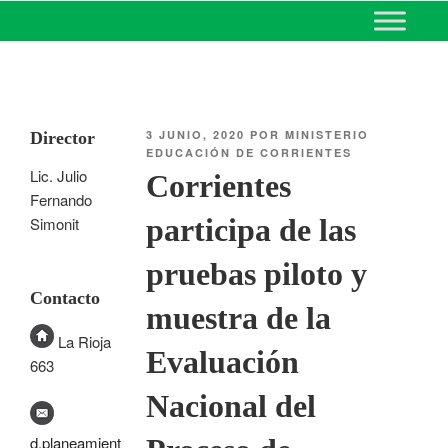
MINISTERIO DE EDUCACIÓN
DE CORRIENTES
3 JUNIO, 2020
POR
MINISTERIO
Director
EDUCACIÓN DE CORRIENTES
Lic. Julio
Corrientes
Fernando
participa de las
Simonit
pruebas piloto y
Contacto
muestra de la
La Rioja
Evaluación
663
Nacional del
d.planeamient