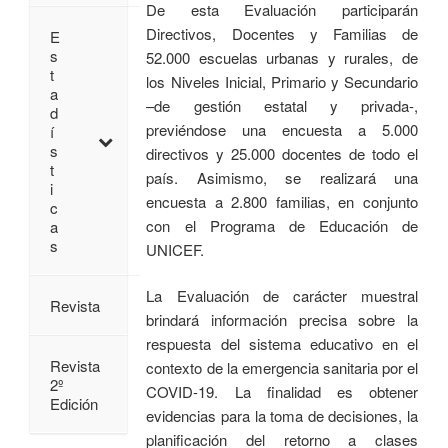
De esta Evaluación participarán
Directivos, Docentes y Familias de
E
s
52.000 escuelas urbanas y rurales, de
t
los Niveles Inicial, Primario y Secundario
a
–de gestión estatal y privada-,
d
previéndose una encuesta a 5.000
í
s
directivos y 25.000 docentes de todo el
t
país. Asimismo, se realizará una
i
encuesta a 2.800 familias, en conjunto
c
con el Programa de Educación de
a
s
UNICEF.
La Evaluación de carácter muestral
Revista
brindará información precisa sobre la
respuesta del sistema educativo en el
Revista
contexto de la emergencia sanitaria por el
2º
COVID-19. La finalidad es obtener
Edición
evidencias para la toma de decisiones, la
planificación del retorno a clases