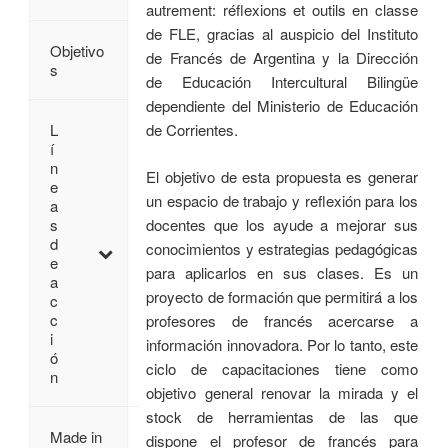
autrement: réflexions et outils en classe
de FLE, gracias al auspicio del Instituto
Objetivo
de Francés de Argentina y la Dirección
s
de Educación Intercultural Bilingüe
dependiente del Ministerio de Educación
de Corrientes.
L
í
n
El objetivo de esta propuesta es generar
e
un espacio de trabajo y reflexión para los
a
docentes que los ayude a mejorar sus
s
d
conocimientos y estrategias pedagógicas
e
para aplicarlos en sus clases. Es un
a
proyecto de formación que permitirá a los
c
c
profesores de francés acercarse a
i
información innovadora. Por lo tanto, este
ó
ciclo de capacitaciones tiene como
n
objetivo general renovar la mirada y el
stock de herramientas de las que
Made in
dispone el profesor de francés para