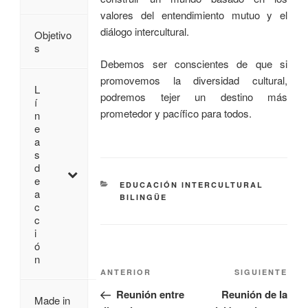
valores del entendimiento mutuo y el
diálogo intercultural.
Objetivo
s
Debemos ser conscientes de que si
promovemos la diversidad cultural,
L
podremos tejer un destino más
í
prometedor y pacífico para todos.
n
e
a
s
d
e
EDUCACIÓN INTERCULTURAL
a
BILINGÜE
c
c
i
ó
n
ANTERIOR
SIGUIENTE
Reunión entre
Reunión de la
Made in