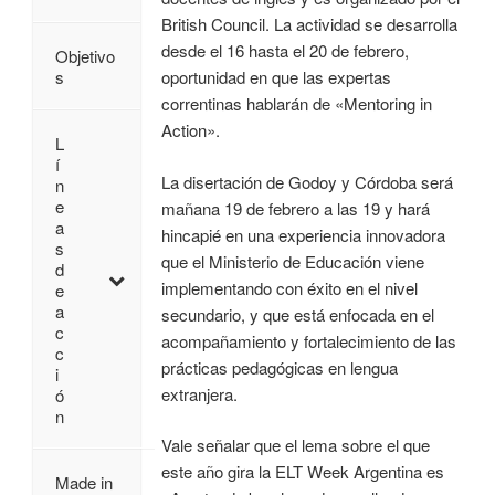
British Council. La actividad se desarrolla
desde el 16 hasta el 20 de febrero,
Objetivo
oportunidad en que las expertas
s
correntinas hablarán de «Mentoring in
Action».
L
í
La disertación de Godoy y Córdoba será
n
e
mañana 19 de febrero a las 19 y hará
a
hincapié en una experiencia innovadora
s
que el Ministerio de Educación viene
d
implementando con éxito en el nivel
e
a
secundario, y que está enfocada en el
c
acompañamiento y fortalecimiento de las
c
prácticas pedagógicas en lengua
i
extranjera.
ó
n
Vale señalar que el lema sobre el que
este año gira la ELT Week Argentina es
Made in