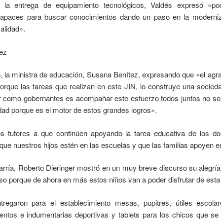
la entrega de equipamiento tecnológicos, Valdés expresó «pod
capaces para buscar conocimientos dando un paso en la moderniz
alidad».
tez
o, la ministra de educación, Susana Benítez, expresando que «el agr
orque las tareas que realizan en este JIN, lo construye una socieda
 como gobernantes es acompañar este esfuerzo todos juntos no solo 
dad porque es el motor de estos grandes logros».
os tutores a que continúen apoyando la tarea educativa de los do
ue nuestros hijos estén en las escuelas y que las familias apoyen es
rría, Roberto Dieringer mostró en un muy breve discurso su alegría 
so porque de ahora en más estos niños van a poder disfrutar de esta
regaron para el establecimiento mesas, pupitres, útiles escol
entos e indumentarias deportivas y tablets para los chicos que se