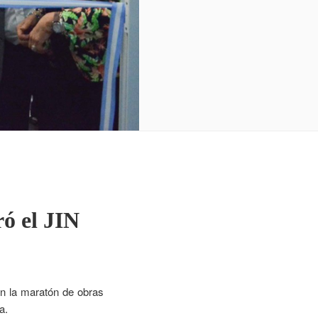
ó el JIN
on la maratón de obras
ía.