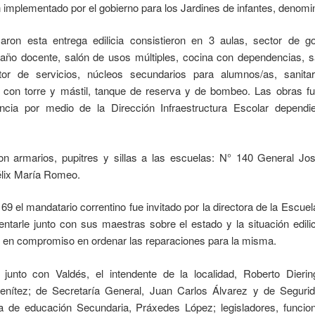
 implementado por el gobierno para los Jardines de infantes, denom
ron esta entrega edilicia consistieron en 3 aulas, sector de go
año docente, salón de usos múltiples, cocina con dependencias, sa
tor de servicios, núcleos secundarios para alumnos/as, sanita
 con torre y mástil, tanque de reserva y de bombeo. Las obras fue
ncia por medio de la Dirección Infraestructura Escolar dependie
n armarios, pupitres y sillas a las escuelas: N° 140 General Jo
élix María Romeo.
° 69 el mandatario correntino fue invitado por la directora de la Escu
tarle junto con sus maestras sobre el estado y la situación edilic
 en compromiso en ordenar las reparaciones para la misma.
 junto con Valdés, el intendente de la localidad, Roberto Diering
enítez; de Secretaría General, Juan Carlos Álvarez y de Seguri
ra de educación Secundaria, Práxedes López; legisladores, funcion