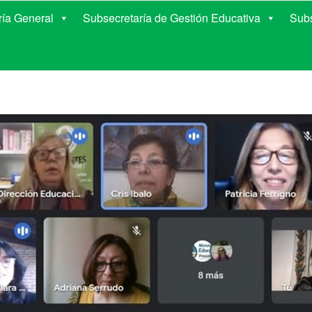
E EDUCACIÓN DE COR
ría General
Subsecretaría de Gestión Educativa
Subs