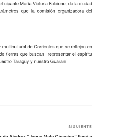
rticipante María Victoria Falcione, de la ciudad
rámetros que la comisión organizadora del
y multicultural de Corrientes que se reflejan en
de tierras que buscan representar el espíritu
nuestro Taragüy y nuestro Guaraní.
SIGUIENTE
ler de Ajedrez “Jaque Mate Chamigo” llegó a