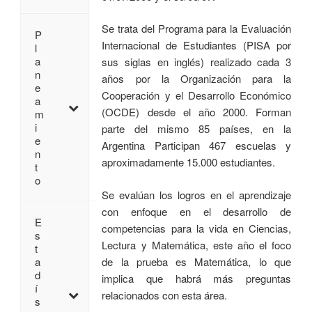
Se trata del Programa para la Evaluación
P
Internacional de Estudiantes (PISA por
l
a
sus siglas en inglés) realizado cada 3
n
años por la Organización para la
e
Cooperación y el Desarrollo Económico
a
(OCDE) desde el año 2000. Forman
m
i
parte del mismo 85 países, en la
e
Argentina Participan 467 escuelas y
n
aproximadamente 15.000 estudiantes.
t
o
Se evalúan los logros en el aprendizaje
con enfoque en el desarrollo de
E
competencias para la vida en Ciencias,
s
Lectura y Matemática, este año el foco
t
de la prueba es Matemática, lo que
a
d
implica que habrá más preguntas
í
relacionados con esta área.
s