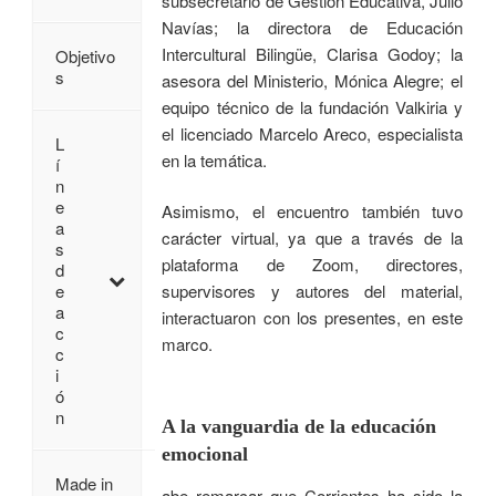
subsecretario de Gestión Educativa, Julio
Navías; la directora de Educación
Intercultural Bilingüe, Clarisa Godoy; la
Objetivo
s
asesora del Ministerio, Mónica Alegre; el
equipo técnico de la fundación Valkiria y
el licenciado Marcelo Areco, especialista
L
en la temática.
í
n
e
Asimismo, el encuentro también tuvo
a
carácter virtual, ya que a través de la
s
plataforma de Zoom, directores,
d
supervisores y autores del material,
e
a
interactuaron con los presentes, en este
c
marco.
c
i
ó
n
A la vanguardia de la educación
emocional
Made in
abe remarcar que Corrientes ha sido la