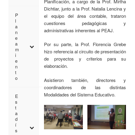
Planificación, a cargo de la Prof. Mirtha
Dichtiar, junto a la Prof. Natalia Lencina y
P
el equipo del área contable, trataron
l
cuestiones pedagógicas y
a
administrativas inherentes al PEAJ.
n
e
a
Por su parte, la Prof. Florencia Grebe
m
hizo referencia al circuito de presentación
i
de proyectos y criterios para su
e
elaboración.
n
t
o
Asistieron también, directores y
coordinadores de las distintas
Modalidades del Sistema Educativo.
E
s
t
a
d
í
s