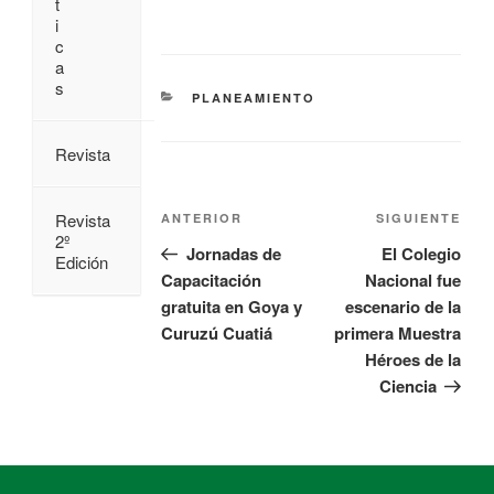
t
i
c
a
s
PLANEAMIENTO
Revista
Revista
ANTERIOR
SIGUIENTE
2º
Jornadas de
El Colegio
Edición
Capacitación
Nacional fue
gratuita en Goya y
escenario de la
Curuzú Cuatiá
primera Muestra
Héroes de la
Ciencia