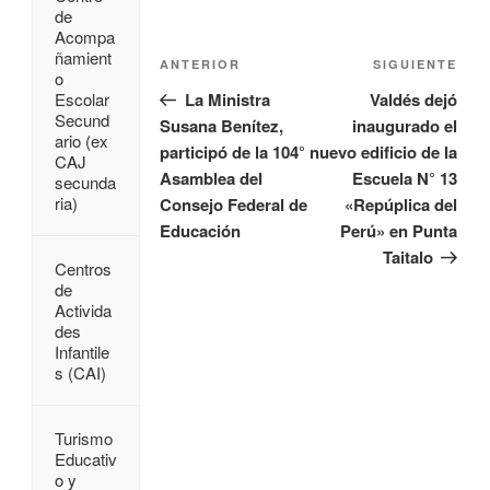
de
Acompa
ñamient
ANTERIOR
SIGUIENTE
o
La Ministra
Valdés dejó
Escolar
Secund
Susana Benítez,
inaugurado el
ario (ex
participó de la 104°
nuevo edificio de la
CAJ
Asamblea del
Escuela N° 13
secunda
ria)
Consejo Federal de
«Repúplica del
Educación
Perú» en Punta
Taitalo
Centros
de
Activida
des
Infantile
s (CAI)
Turismo
Educativ
o y