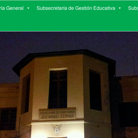
E EDUCACIÓN DE COR
ría General
Subsecretaría de Gestión Educativa
Subs