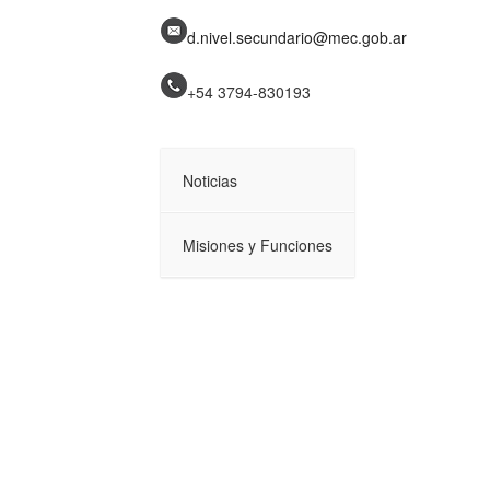
d.nivel.secundario@mec.gob.ar
+54 3794-
830193
Noticias
Misiones y Funciones