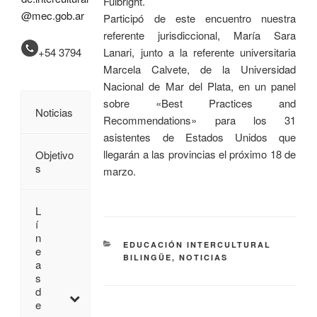
Fulbright.
@mec.gob.ar
Participó de este encuentro nuestra
referente jurisdiccional, María Sara
Lanari, junto a la referente universitaria
+54 3794
Marcela Calvete, de la Universidad
Nacional de Mar del Plata, en un panel
sobre «Best Practices and
Noticias
Recommendations» para los 31
asistentes de Estados Unidos que
llegarán a las provincias el próximo 18 de
Objetivo
s
marzo.
L
í
n
EDUCACIÓN INTERCULTURAL
e
BILINGÜE
,
NOTICIAS
a
s
d
e