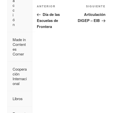
a
c
ANTERIOR
SIGUIENTE
c
Día de las
Articulación
i
ó
Escuelas de
DIGEP – EIB
n
Frontera
Made in
Corrient
es
Corner
Coopera
ción
Internaci
onal
Libros