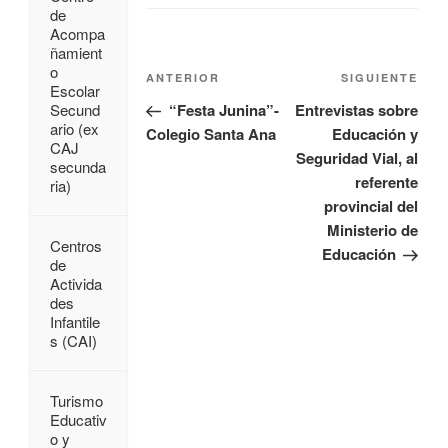
de
Acompa
ñamient
o
ANTERIOR
SIGUIENTE
Escolar
“Festa Junina”-
Entrevistas sobre
Secund
ario (ex
Colegio Santa Ana
Educación y
CAJ
Seguridad Vial, al
secunda
referente
ria)
provincial del
Ministerio de
Centros
Educación
de
Activida
des
Infantile
s (CAI)
Turismo
Educativ
o y