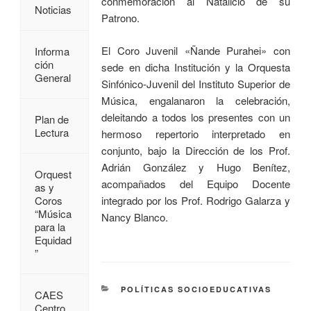
conmemoración al Natalicio de su
Noticias
Patrono.
El Coro Juvenil «Ñande Purahei» con
Informa
ción
sede en dicha Institución y la Orquesta
General
Sinfónico-Juvenil del Instituto Superior de
Música, engalanaron la celebración,
deleitando a todos los presentes con un
Plan de
Lectura
hermoso repertorio interpretado en
conjunto, bajo la Dirección de los Prof.
Adrián González y Hugo Benítez,
Orquest
acompañados del Equipo Docente
as y
integrado por los Prof. Rodrigo Galarza y
Coros
“Música
Nancy Blanco.
para la
Equidad
”
POLÍTICAS SOCIOEDUCATIVAS
CAES
Centro