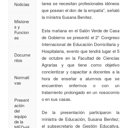
tarea se necesitan profesionales idóneos
Noticias
que posean el don de la empatía”, señaló
la ministra Susana Benítez.
Misione
s y
Esta mañana en el Salón Verde de Casa
Funcion
de Gobierno se presentó el 2° Congreso
es
Internacional de Educación Domiciliaria y
Hospitalaria, evento que tendrá lugar el 5
Docume
de octubre en la Facultad de Ciencias
ntos
Agrarias y que tiene como objetivo
concientizar y capacitar a docentes a la
Normati
hora de enseñar a alumnos que se
vas
encuentren enfermos o con un
tratamiento prolongado en un nosocomio
o en sus casas.
Present
ación
del
De la presentación participaron la
equipo
ministra de Educación, Susana Benítez;
de la
el subsecretario de Gestión Educativa,
MEDyH