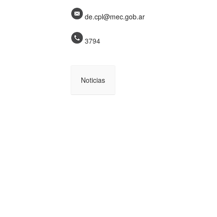
de.cpl@mec.gob.ar
3794
Noticias