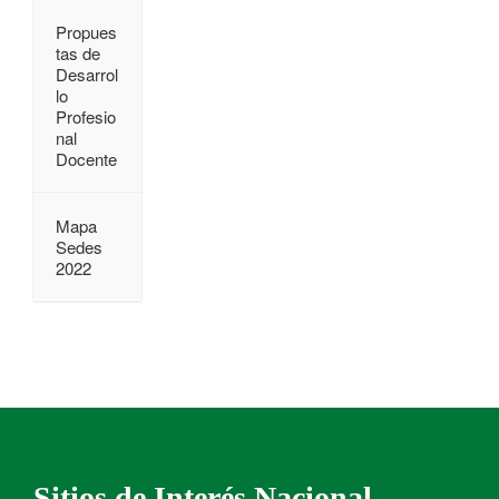
Propues
tas de
Desarrol
lo
Profesio
nal
Docente
Mapa
Sedes
2022
Sitios de Interés Nacional