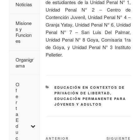
de estudiantes de la Unidad Penal N° 1,
Noticias
Unidad Penal N° 2 – Centro de
Contención Juvenil, Unidad Penal N° 4 –
Misione
Granja Yatay, Unidad Penal N° 6, Unidad
s y
Penal N° 7 – San Luis Del Palmar,
Funcion
Unidad Penal N° 8 Goya, Comisaria 1ra
es
de Goya, y Unidad Penal N° 3 Instituto
Pelletier.
Organigr
ama
O
EDUCACIÓN EN CONTEXTOS DE
f
PRIVACIÓN DE LIBERTAD
,
e
EDUCACIÓN PERMANENTE PARA
r
JÓVENES Y ADULTOS
t
a
E
d
u
c
ANTERIOR
SIGUIENTE