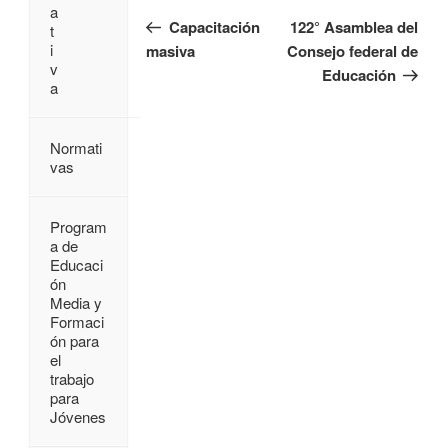
a
Capacitación
122° Asamblea del
t
i
masiva
Consejo federal de
v
Educación
a
Normati
vas
Program
a de
Educaci
ón
Media y
Formaci
ón para
el
trabajo
para
Jóvenes