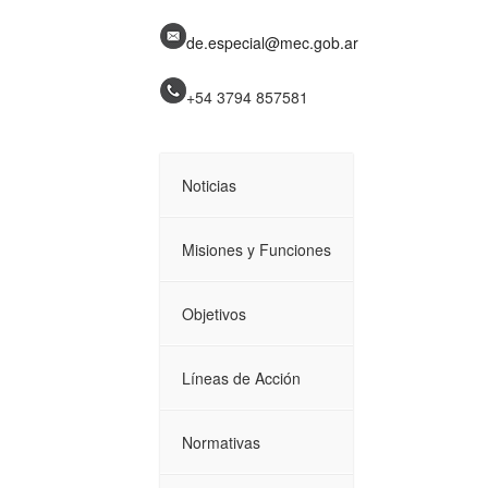
de.especial@mec.gob.ar
+54 3794
857581
Noticias
Misiones y Funciones
Objetivos
Líneas de Acción
Normativas