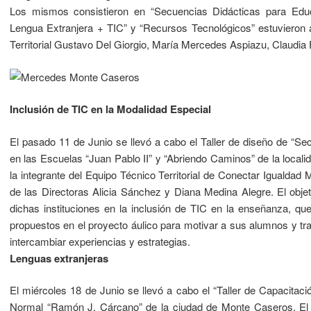
Los mismos consistieron en “Secuencias Didácticas para Educa
Lengua Extranjera + TIC” y “Recursos Tecnológicos” estuvieron a
Territorial Gustavo Del Giorgio, María Mercedes Aspiazu, Claudia F
Inclusión de TIC en la Modalidad Especial
El pasado 11 de Junio se llevó a cabo el Taller de diseño de “S
en las Escuelas “Juan Pablo II” y “Abriendo Caminos” de la loca
la integrante del Equipo Técnico Territorial de Conectar Igualda
de las Directoras Alicia Sánchez y Diana Medina Alegre. El objeti
dichas instituciones en la inclusión de TIC en la enseñanza, qu
propuestos en el proyecto áulico para motivar a sus alumnos y tr
intercambiar experiencias y estrategias.
Lenguas extranjeras
El miércoles 18 de Junio se llevó a cabo el “Taller de Capacitac
Normal “Ramón J. Cárcano” de la ciudad de Monte Caseros. El 