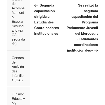
de
Segunda
Se realizó la
Acompa
capacitación
segunda
ñamient
dirigida a
capacitación del
o
Escolar
Estudiantes
Programa
Secund
Coordinadores
Parlamento Juvenil
ario (ex
Institucionales
del Mercosur:
CAJ
«Estudiantes
secunda
ria)
coordinadores
institucionales»
Centros
de
Activida
des
Infantile
s (CAI)
Turismo
Educativ
o y