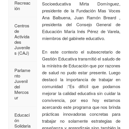
Recreac
Socioeducativa Mirta Domínguez,
ión
presidente de la Fundación Mas Voces
Ana Balbuena, Juan Ramón Breard ,
presidenta del Consejo General de
Centros
de
Educación María Inés Pérez de Varela,
Activida
miembros del gabinete educativo.
des
Juvenile
En este contexto el subsecretario de
s (CAJ)
Gestión Educativa transmitió el saludo de
la ministra de Educación que por razones
Parlame
de salud no pudo estar presente. Luego
nto
destacó la importancia de trabajar en
Juvenil
comunidad :“Es difícil que podamos
del
Mercos
mejorar la calidad educativa sin cuidar la
ur
convivencia, por eso hoy estamos
acercando este programa que nos brinda
prácticas innovadoras concretas para
Educaci
ón
trabajar no solamente estrategias de
Solidaria
enseñanza y aprendizaje sino también la