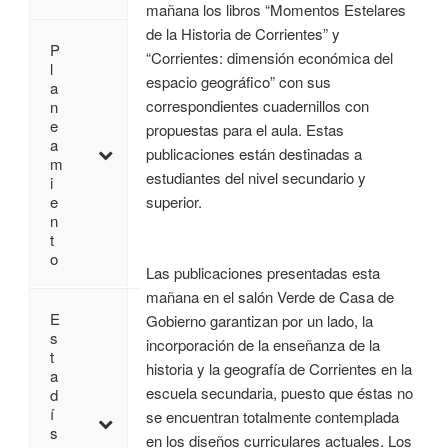
mañana los libros “Momentos Estelares
de la Historia de Corrientes” y
P
“Corrientes: dimensión económica del
l
espacio geográfico” con sus
a
correspondientes cuadernillos con
n
e
propuestas para el aula. Estas
a
publicaciones están destinadas a
m
estudiantes del nivel secundario y
i
superior.
e
n
t
o
Las publicaciones presentadas esta
mañana en el salón Verde de Casa de
E
Gobierno garantizan por un lado, la
s
incorporación de la enseñanza de la
t
historia y la geografía de Corrientes en la
a
escuela secundaria, puesto que éstas no
d
í
se encuentran totalmente contemplada
s
en los diseños curriculares actuales. Los