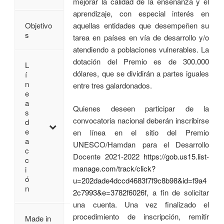
mejorar la calidad de la enseñanza y el
aprendizaje, con especial interés en
aquellas entidades que desempeñen su
Objetivo
s
tarea en países en vía de desarrollo y/o
atendiendo a poblaciones vulnerables. La
dotación del Premio es de 300.000
L
dólares, que se dividirán a partes iguales
í
n
entre tres galardonados.
e
a
Quienes deseen participar de la
s
convocatoria nacional deberán inscribirse
d
e
en línea en el sitio del Premio
a
UNESCO/Hamdan para el Desarrollo
c
Docente 2021-2022
https://gob.us15.list-
c
manage.com/track/click?
i
ó
u=202dade4dccd4683f7f9c8b98&id=f9a4
n
2c7993&e=3782f6026f
, a fin de solicitar
una cuenta. Una vez finalizado el
procedimiento de inscripción, remitir
Made in