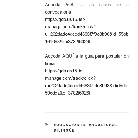
Acceda AQUÍ a las bases de la
convocatoria
https://gob.us15.list-
manage.com/track/click?
u=202dade4dccd4683f7f9c8b98&id=55bb
161093&e=3782f6026f
Acceda AQUÍ a la guía para postular en
línea
https://gob.us15.list-
manage.com/track/click?
u=202dade4dccd4683f7f9c8b98&id=f9da
50cdda&e=3782f6026f
EDUCACIÓN INTERCULTURAL
BILINGÜE