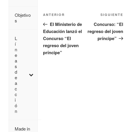
Objetivo
ANTERIOR
SIGUIENTE
s
El Ministerio de
Concurso: “El
Educación lanzó el
regreso del joven
Concurso “El
príncipe”
L
í
regreso del joven
n
príncipe”
e
a
s
d
e
a
c
c
i
ó
n
Made in