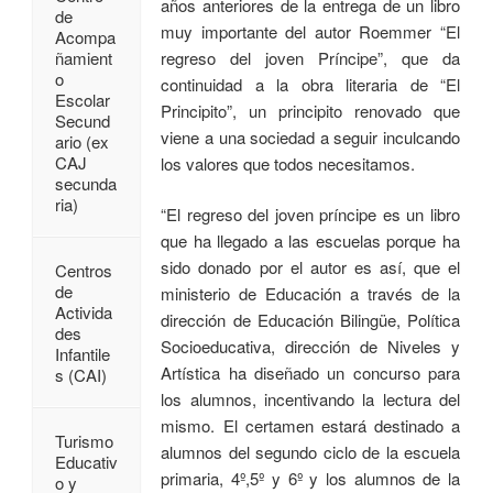
años anteriores de la entrega de un libro
de
muy importante del autor Roemmer “El
Acompa
regreso del joven Príncipe”, que da
ñamient
o
continuidad a la obra literaria de “El
Escolar
Principito”, un principito renovado que
Secund
viene a una sociedad a seguir inculcando
ario (ex
CAJ
los valores que todos necesitamos.
secunda
ria)
“El regreso del joven príncipe es un libro
que ha llegado a las escuelas porque ha
sido donado por el autor es así, que el
Centros
de
ministerio de Educación a través de la
Activida
dirección de Educación Bilingüe, Política
des
Socioeducativa, dirección de Niveles y
Infantile
Artística ha diseñado un concurso para
s (CAI)
los alumnos, incentivando la lectura del
mismo. El certamen estará destinado a
Turismo
alumnos del segundo ciclo de la escuela
Educativ
primaria, 4º,5º y 6º y los alumnos de la
o y