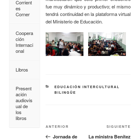
Corrient
fue muy dinámico y productivo; el mismo
es
tendrá continuidad en la plataforma virtual
Corner
del Ministerio de Educación.
Coopera
ción
Internaci
onal
Libros
EDUCACIÓN INTERCULTURAL
Present
BILINGÜE
ación
audiovis
ual de
los
libros
ANTERIOR
SIGUIENTE
Jornada de
La ministra Benítez