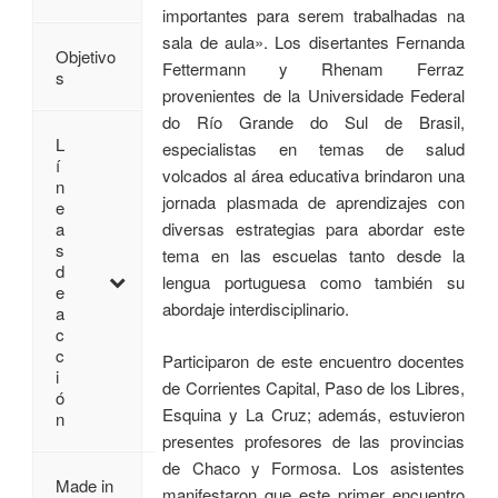
importantes para serem trabalhadas na
sala de aula». Los disertantes Fernanda
Objetivo
Fettermann y Rhenam Ferraz
s
provenientes de la Universidade Federal
do Río Grande do Sul de Brasil,
L
especialistas en temas de salud
í
volcados al área educativa brindaron una
n
jornada plasmada de aprendizajes con
e
diversas estrategias para abordar este
a
s
tema en las escuelas tanto desde la
d
lengua portuguesa como también su
e
abordaje interdisciplinario.
a
c
c
Participaron de este encuentro docentes
i
de Corrientes Capital, Paso de los Libres,
ó
Esquina y La Cruz; además, estuvieron
n
presentes profesores de las provincias
de Chaco y Formosa. Los asistentes
Made in
manifestaron que este primer encuentro