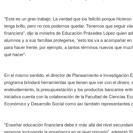
“Este es un gran trabajo. La verdad que los felicito porque hiciero
tenga brillo, pero no nos podemos quedar. Tenemos que seguir vie
financiera”, dijo la ministra de Educación Práxedes López quien a
alumnos y a sus familias protegerse, “esto los va a acompañar en
para hacer frente, por ejemplo, a tantos términos nuevos que mu
qué hacer”.
En el mismo sentido, el director de Planeamiento e Investigación E
programa brindará herramientas que tienen que ver con el dinero, el
endeudamiento, la presupuestación y los productos bancarios ent
iniciativa cuenta con la colaboración de la Facultad de Ciencias 
Económico y Desarrollo Social como así también representantes de
“Enseñar educación financiera debe ir más allá del nivel secundario
estamos incluyendo la enseñanza en el nivel primario”, adelantó Si