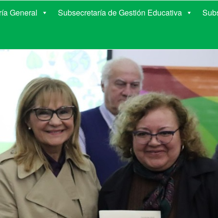
E EDUCACIÓN DE COR
ría General
Subsecretaría de Gestión Educativa
Subs