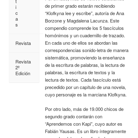
t
de primer grado estarán recibiendo
i
c
“Klofkyna lee y escribe”, autoría de Ana
a
Borzone y Magdalena Lacunza. Este
s
compendio comprende los 5 fascículos
homónimos y un cuadernillo de trazado.
En cada uno de ellos se abordan las
Revista
correspondencias sonido-letra de manera
sistemática, promoviendo la enseñanza
Revista
de la escritura de palabras, la lectura de
2º
palabras, la escritura de textos y la
Edición
lectura de textos. Cada fascículo está
precedido por un capítulo de una novela,
cuyo personaje es la marciana Klofkyna.
Por otro lado, más de 19.000 chicos de
segundo grado contarán con
“Aprendemos con Kapi”, cuyo autor es
Fabián Yausas. Es un libro íntegramente