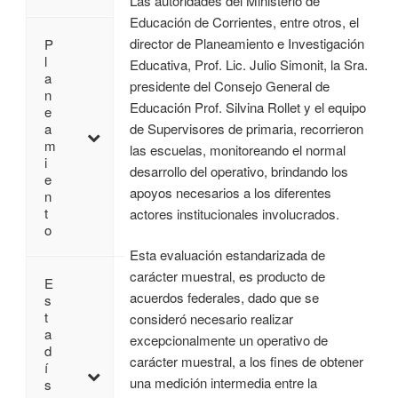
Las autoridades del Ministerio de
Educación de Corrientes, entre otros, el
director de Planeamiento e Investigación
P
l
Educativa, Prof. Lic. Julio Simonit, la Sra.
a
presidente del Consejo General de
n
Educación Prof. Silvina Rollet y el equipo
e
de Supervisores de primaria, recorrieron
a
m
las escuelas, monitoreando el normal
i
desarrollo del operativo, brindando los
e
apoyos necesarios a los diferentes
n
t
actores institucionales involucrados.
o
Esta evaluación estandarizada de
carácter muestral, es producto de
E
acuerdos federales, dado que se
s
t
consideró necesario realizar
a
excepcionalmente un operativo de
d
carácter muestral, a los fines de obtener
í
una medición intermedia entre la
s