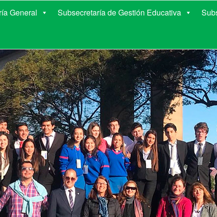
E EDUCACIÓN DE COR
ría General
Subsecretaría de Gestión Educativa
Subs