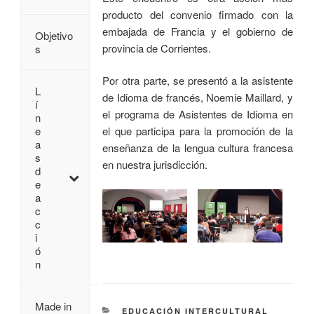
producto del convenio firmado con la
embajada de Francia y el gobierno de
Objetivo
provincia de Corrientes.
s
Por otra parte, se presentó a la asistente
L
de Idioma de francés, Noemie Maillard, y
í
el programa de Asistentes de Idioma en
n
el que participa para la promoción de la
e
a
enseñanza de la lengua cultura francesa
s
en nuestra jurisdicción.
d
e
a
c
c
i
ó
n
Made in
EDUCACIÓN INTERCULTURAL