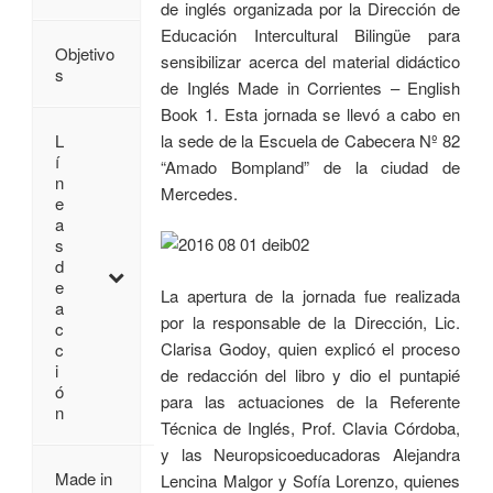
de inglés organizada por la Dirección de
Educación Intercultural Bilingüe para
Objetivo
sensibilizar acerca del material didáctico
s
de Inglés Made in Corrientes – English
Book 1. Esta jornada se llevó a cabo en
la sede de la Escuela de Cabecera Nº 82
L
í
“Amado Bompland” de la ciudad de
n
Mercedes.
e
a
s
d
e
La apertura de la jornada fue realizada
a
por la responsable de la Dirección, Lic.
c
Clarisa Godoy, quien explicó el proceso
c
i
de redacción del libro y dio el puntapié
ó
para las actuaciones de la Referente
n
Técnica de Inglés, Prof. Clavia Córdoba,
y las Neuropsicoeducadoras Alejandra
Made in
Lencina Malgor y Sofía Lorenzo, quienes