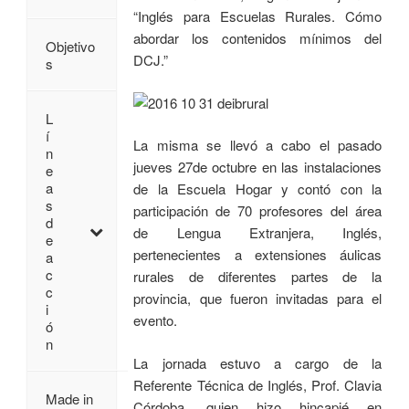
“Inglés para Escuelas Rurales. Cómo
abordar los contenidos mínimos del
Objetivo
DCJ.”
s
L
í
La misma se llevó a cabo el pasado
n
jueves 27de octubre en las instalaciones
e
a
de la Escuela Hogar y contó con la
s
participación de 70 profesores del área
d
de Lengua Extranjera, Inglés,
e
pertenecientes a extensiones áulicas
a
c
rurales de diferentes partes de la
c
provincia, que fueron invitadas para el
i
evento.
ó
n
La jornada estuvo a cargo de la
Referente Técnica de Inglés, Prof. Clavia
Made in
Córdoba, quien hizo hincapié en