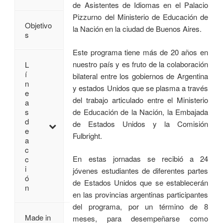
de Asistentes de Idiomas en el Palacio
Pizzurno del Ministerio de Educación de
Objetivo
la Nación en la ciudad de Buenos Aires.
s
Este programa tiene más de 20 años en
nuestro país y es fruto de la colaboración
L
í
bilateral entre los gobiernos de Argentina
n
y estados Unidos que se plasma a través
e
del trabajo articulado entre el Ministerio
a
de Educación de la Nación, la Embajada
s
d
de Estados Unidos y la Comisión
e
Fulbright.
a
c
En estas jornadas se recibió a 24
c
i
jóvenes estudiantes de diferentes partes
ó
de Estados Unidos que se establecerán
n
en las provincias argentinas participantes
del programa, por un término de 8
Made in
meses, para desempeñarse como