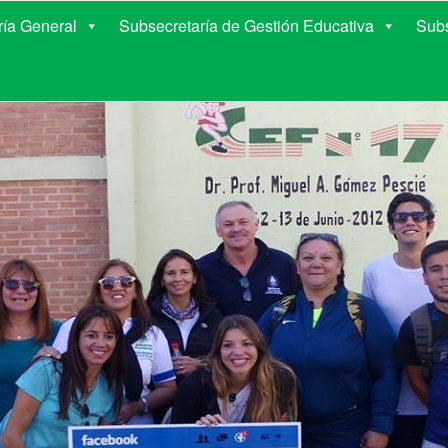
E EDUCACIÓN DE COR
ría General
Subsecretaría de Gestión Educativa
Subs