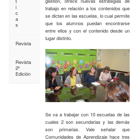
gestión, ofrece nuevas estrategias de
t
i
trabajo en relación a los contenidos que
c
se dictan en las escuelas, lo cual permite
a
que los alumnos puedan encontrarse
s
entre ellos y con el contenido desde un
lugar distinto.
Revista
Revista
2º
Edición
Se va a trabajar con 10 escuelas de las
cuales 2 son secundarias y las demás
son primarias. Vale señalar que
Comunidades de Aprendizaje hace tres