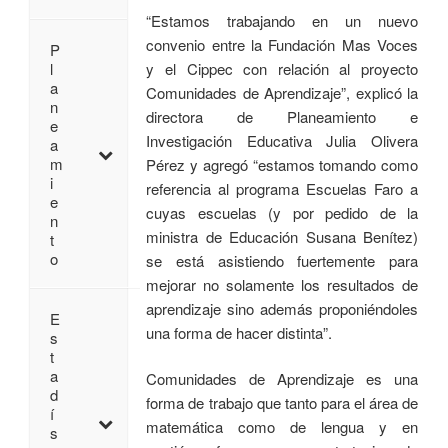
“Estamos trabajando en un nuevo
convenio entre la Fundación Mas Voces
P
y el Cippec con relación al proyecto
l
a
Comunidades de Aprendizaje”, explicó la
n
directora de Planeamiento e
e
Investigación Educativa Julia Olivera
a
m
Pérez y agregó “estamos tomando como
i
referencia al programa Escuelas Faro a
e
cuyas escuelas (y por pedido de la
n
ministra de Educación Susana Benítez)
t
o
se está asistiendo fuertemente para
mejorar no solamente los resultados de
aprendizaje sino además proponiéndoles
E
una forma de hacer distinta”.
s
t
a
Comunidades de Aprendizaje es una
d
forma de trabajo que tanto para el área de
í
matemática como de lengua y en
s