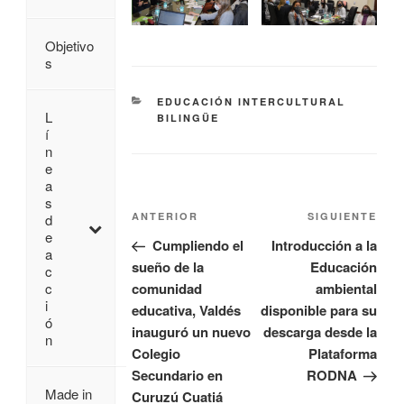
Objetivo
s
EDUCACIÓN INTERCULTURAL
L
BILINGÜE
í
n
e
a
s
ANTERIOR
SIGUIENTE
d
e
Cumpliendo el
Introducción a la
a
sueño de la
Educación
c
comunidad
ambiental
c
i
educativa, Valdés
disponible para su
ó
inauguró un nuevo
descarga desde la
n
Colegio
Plataforma
Secundario en
RODNA
Made in
Curuzú Cuatiá